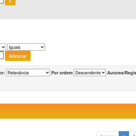
or:
Por ordem
Autores/Regi