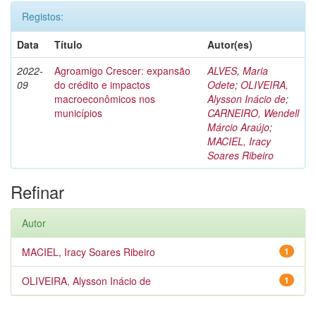
Registos:
Data
Título
Autor(es)
2022-
Agroamigo Crescer: expansão
ALVES, Maria
09
do crédito e impactos
Odete
;
OLIVEIRA,
macroeconômicos nos
Alysson Inácio de
;
municípios
CARNEIRO, Wendell
Márcio Araújo
;
MACIEL, Iracy
Soares Ribeiro
Refinar
Autor
MACIEL, Iracy Soares Ribeiro
1
OLIVEIRA, Alysson Inácio de
1