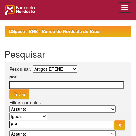
Skip
navigation
DSpace - BNB - Banco do Nordeste do Brasil
Pesquisar
Pesquisar:
por
Filtros correntes: