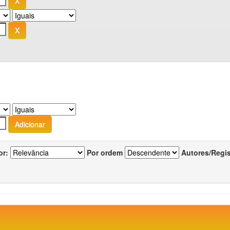
or:
Por ordem
Autores/Regi