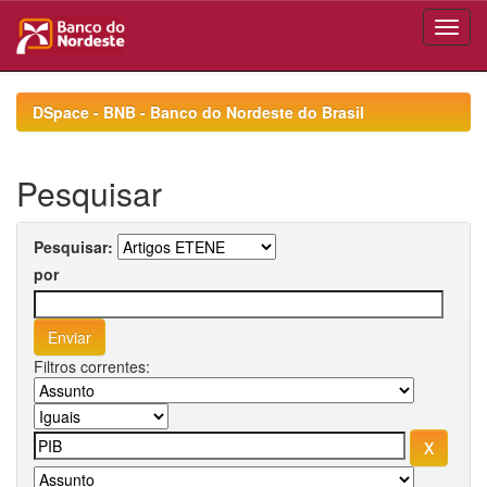
Skip
navigation
DSpace - BNB - Banco do Nordeste do Brasil
Pesquisar
Pesquisar:
por
Filtros correntes: