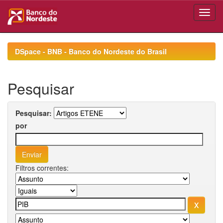
Skip
navigation
DSpace - BNB - Banco do Nordeste do Brasil
Pesquisar
Pesquisar:
por
Filtros correntes: