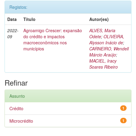
Registos:
Data
Título
Autor(es)
2022-
Agroamigo Crescer: expansão
ALVES, Maria
09
do crédito e impactos
Odete
;
OLIVEIRA,
macroeconômicos nos
Alysson Inácio de
;
municípios
CARNEIRO, Wendell
Márcio Araújo
;
MACIEL, Iracy
Soares Ribeiro
Refinar
Assunto
Crédito
1
Microcrédito
1