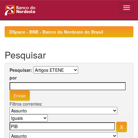
Skip
navigation
DSpace - BNB - Banco do Nordeste do Brasil
Pesquisar
Pesquisar:
por
Filtros correntes: