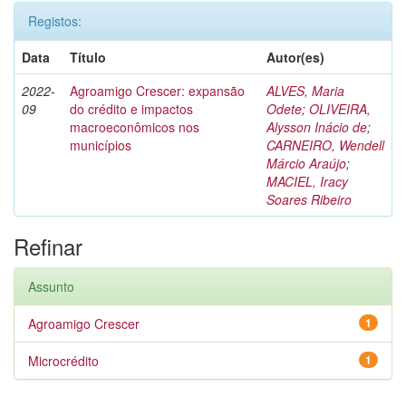
Registos:
Data
Título
Autor(es)
2022-
Agroamigo Crescer: expansão
ALVES, Maria
09
do crédito e impactos
Odete
;
OLIVEIRA,
macroeconômicos nos
Alysson Inácio de
;
municípios
CARNEIRO, Wendell
Márcio Araújo
;
MACIEL, Iracy
Soares Ribeiro
Refinar
Assunto
Agroamigo Crescer
1
Microcrédito
1