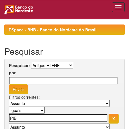
Skip
navigation
DSpace - BNB - Banco do Nordeste do Brasil
Pesquisar
Pesquisar:
por
Filtros correntes: