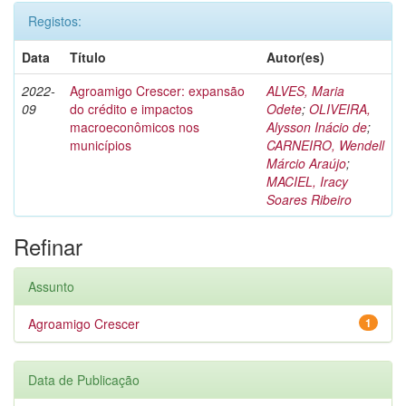
Registos:
Data
Título
Autor(es)
2022-
Agroamigo Crescer: expansão
ALVES, Maria
09
do crédito e impactos
Odete
;
OLIVEIRA,
macroeconômicos nos
Alysson Inácio de
;
municípios
CARNEIRO, Wendell
Márcio Araújo
;
MACIEL, Iracy
Soares Ribeiro
Refinar
Assunto
Agroamigo Crescer
1
Data de Publicação