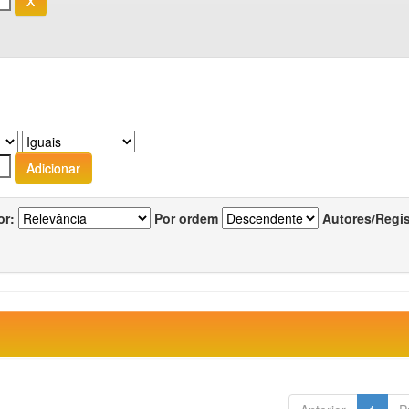
or:
Por ordem
Autores/Regi