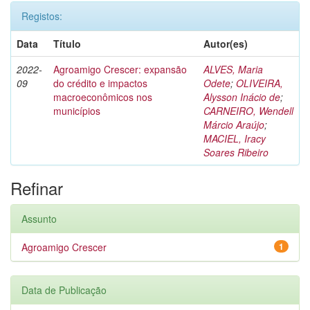
Registos:
Data
Título
Autor(es)
2022-
Agroamigo Crescer: expansão
ALVES, Maria
09
do crédito e impactos
Odete
;
OLIVEIRA,
macroeconômicos nos
Alysson Inácio de
;
municípios
CARNEIRO, Wendell
Márcio Araújo
;
MACIEL, Iracy
Soares Ribeiro
Refinar
Assunto
Agroamigo Crescer
1
Data de Publicação