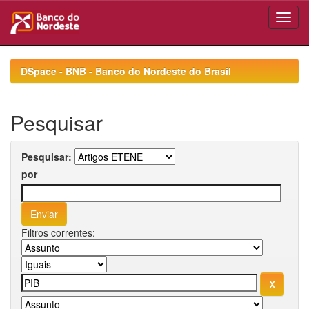
Skip
navigation
DSpace - BNB - Banco do Nordeste do Brasil
Pesquisar
Pesquisar:
por
Filtros correntes: