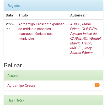
Registos:
Data
Título
Autor(es)
2022-
Agroamigo Crescer: expansão
ALVES, Maria
09
do crédito e impactos
Odete
;
OLIVEIRA,
macroeconômicos nos
Alysson Inácio de
;
municípios
CARNEIRO, Wendell
Márcio Araújo
;
MACIEL, Iracy
Soares Ribeiro
Refinar
Assunto
Agroamigo Crescer
1
Has File(s)