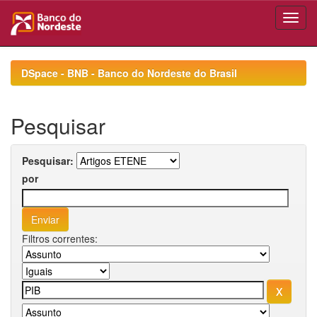
Skip
navigation
DSpace - BNB - Banco do Nordeste do Brasil
Pesquisar
Pesquisar:
por
Filtros correntes: