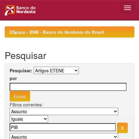
Skip
navigation
DSpace - BNB - Banco do Nordeste do Brasil
Pesquisar
Pesquisar:
por
Filtros correntes: