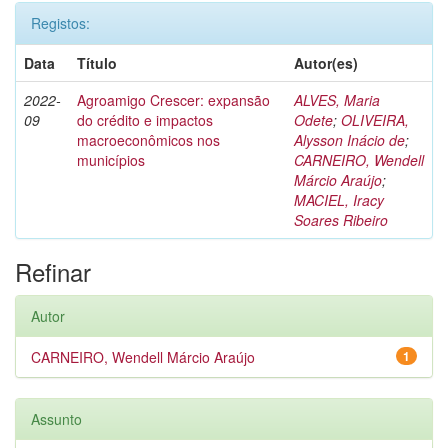
Registos:
Data
Título
Autor(es)
2022-
Agroamigo Crescer: expansão
ALVES, Maria
09
do crédito e impactos
Odete
;
OLIVEIRA,
macroeconômicos nos
Alysson Inácio de
;
municípios
CARNEIRO, Wendell
Márcio Araújo
;
MACIEL, Iracy
Soares Ribeiro
Refinar
Autor
CARNEIRO, Wendell Márcio Araújo
1
Assunto