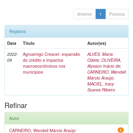
Anterior
1
Próxima
Registos:
Data
Título
Autor(es)
2022-
Agroamigo Crescer: expansão
ALVES, Maria
09
do crédito e impactos
Odete
;
OLIVEIRA,
macroeconômicos nos
Alysson Inácio de
;
municípios
CARNEIRO, Wendell
Márcio Araújo
;
MACIEL, Iracy
Soares Ribeiro
Refinar
Autor
CARNEIRO, Wendell Márcio Araújo
1