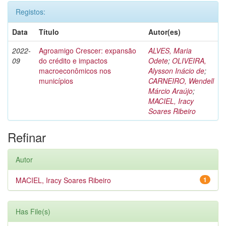
Registos:
Data
Título
Autor(es)
2022-
Agroamigo Crescer: expansão
ALVES, Maria
09
do crédito e impactos
Odete
;
OLIVEIRA,
macroeconômicos nos
Alysson Inácio de
;
municípios
CARNEIRO, Wendell
Márcio Araújo
;
MACIEL, Iracy
Soares Ribeiro
Refinar
Autor
MACIEL, Iracy Soares Ribeiro
1
Has File(s)