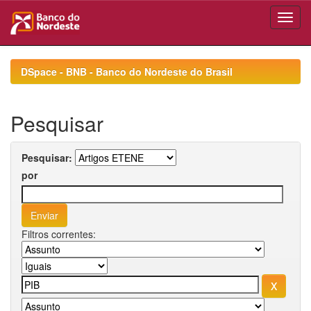
Skip
navigation
DSpace - BNB - Banco do Nordeste do Brasil
Pesquisar
Pesquisar:
por
Filtros correntes: