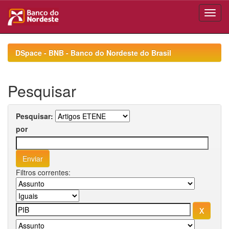
Skip
navigation
DSpace - BNB - Banco do Nordeste do Brasil
Pesquisar
Pesquisar:
por
Filtros correntes: