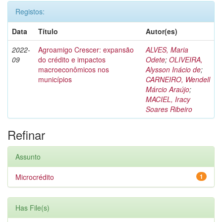
Registos:
Data
Título
Autor(es)
2022-
Agroamigo Crescer: expansão
ALVES, Maria
09
do crédito e impactos
Odete
;
OLIVEIRA,
macroeconômicos nos
Alysson Inácio de
;
municípios
CARNEIRO, Wendell
Márcio Araújo
;
MACIEL, Iracy
Soares Ribeiro
Refinar
Assunto
Microcrédito
1
Has File(s)