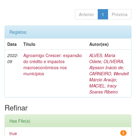
Anterior
1
Próxima
Registos:
Data
Título
Autor(es)
2022-
Agroamigo Crescer: expansão
ALVES, Maria
09
do crédito e impactos
Odete
;
OLIVEIRA,
macroeconômicos nos
Alysson Inácio de
;
municípios
CARNEIRO, Wendell
Márcio Araújo
;
MACIEL, Iracy
Soares Ribeiro
Refinar
Has File(s)
true
1