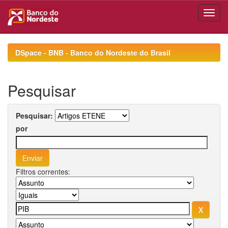
Skip
navigation
DSpace - BNB - Banco do Nordeste do Brasil
Pesquisar
Pesquisar:
por
Filtros correntes: