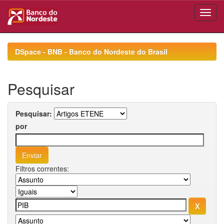
Skip
navigation
DSpace - BNB - Banco do Nordeste do Brasil
Pesquisar
Pesquisar:
por
Filtros correntes: