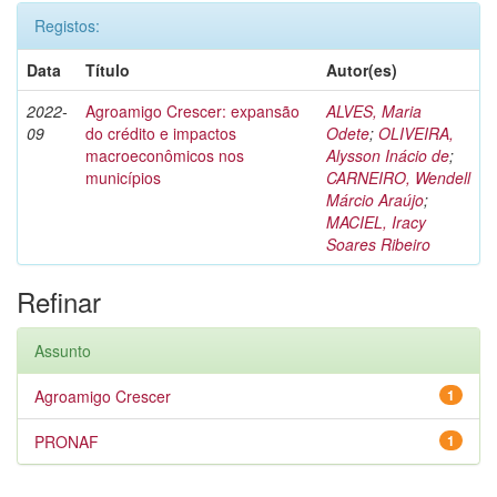
Registos:
Data
Título
Autor(es)
2022-
Agroamigo Crescer: expansão
ALVES, Maria
09
do crédito e impactos
Odete
;
OLIVEIRA,
macroeconômicos nos
Alysson Inácio de
;
municípios
CARNEIRO, Wendell
Márcio Araújo
;
MACIEL, Iracy
Soares Ribeiro
Refinar
Assunto
Agroamigo Crescer
1
PRONAF
1