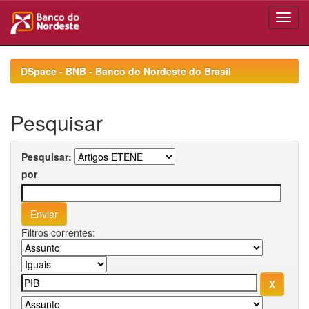
Skip
navigation
DSpace - BNB - Banco do Nordeste do Brasil
Pesquisar
Pesquisar:
por
Filtros correntes: