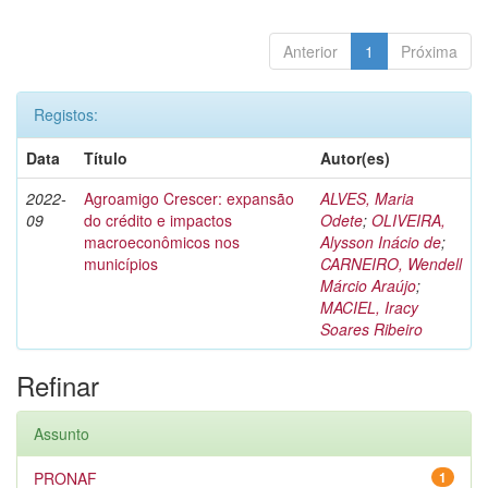
Anterior
1
Próxima
Registos:
Data
Título
Autor(es)
2022-
Agroamigo Crescer: expansão
ALVES, Maria
09
do crédito e impactos
Odete
;
OLIVEIRA,
macroeconômicos nos
Alysson Inácio de
;
municípios
CARNEIRO, Wendell
Márcio Araújo
;
MACIEL, Iracy
Soares Ribeiro
Refinar
Assunto
PRONAF
1