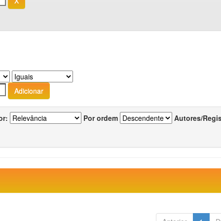
or:
Por ordem
Autores/Regi