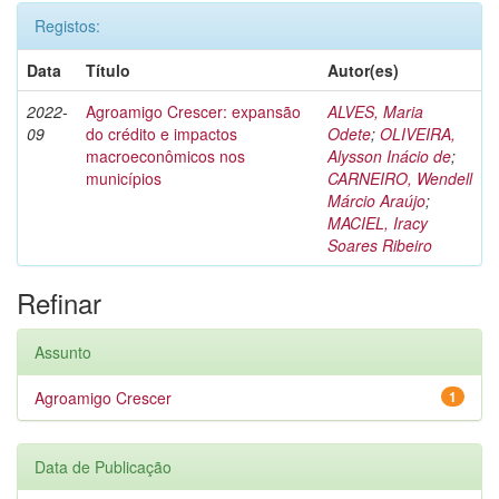
Registos:
Data
Título
Autor(es)
2022-
Agroamigo Crescer: expansão
ALVES, Maria
09
do crédito e impactos
Odete
;
OLIVEIRA,
macroeconômicos nos
Alysson Inácio de
;
municípios
CARNEIRO, Wendell
Márcio Araújo
;
MACIEL, Iracy
Soares Ribeiro
Refinar
Assunto
Agroamigo Crescer
1
Data de Publicação