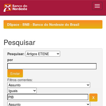
Skip
navigation
DSpace - BNB - Banco do Nordeste do Brasil
Pesquisar
Pesquisar:
por
Filtros correntes: