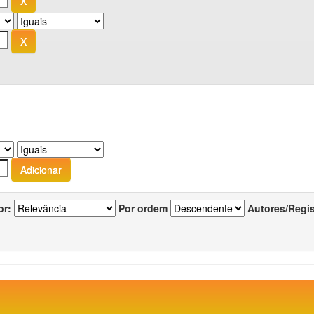
or:
Por ordem
Autores/Regi