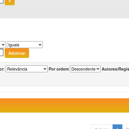
or:
Por ordem
Autores/Regi