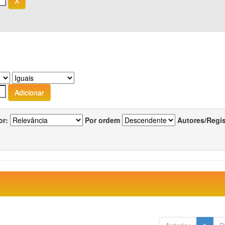
or:
Por ordem
Autores/Regi