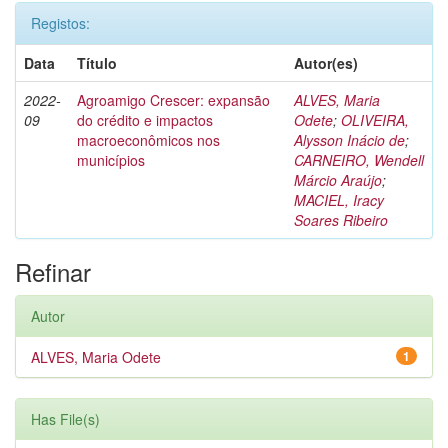
Registos:
Data
Título
Autor(es)
2022-
Agroamigo Crescer: expansão
ALVES, Maria
09
do crédito e impactos
Odete
;
OLIVEIRA,
macroeconômicos nos
Alysson Inácio de
;
municípios
CARNEIRO, Wendell
Márcio Araújo
;
MACIEL, Iracy
Soares Ribeiro
Refinar
Autor
ALVES, Maria Odete
1
Has File(s)