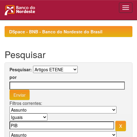
Skip
navigation
DSpace - BNB - Banco do Nordeste do Brasil
Pesquisar
Pesquisar:
por
Filtros correntes: