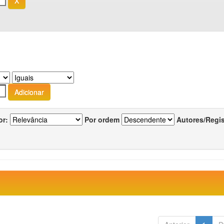
or:
Por ordem
Autores/Regi