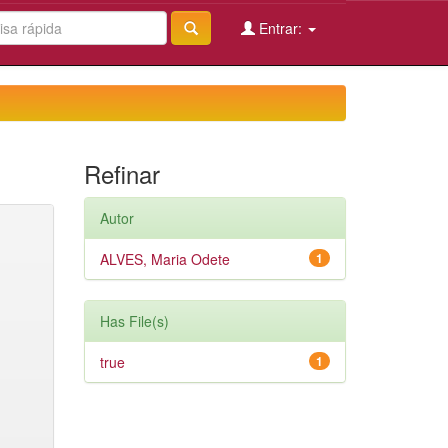
Entrar:
Refinar
Autor
ALVES, Maria Odete
1
Has File(s)
true
1