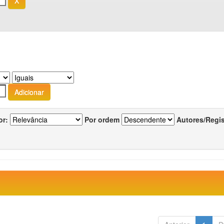
or:
Por ordem
Autores/Regi