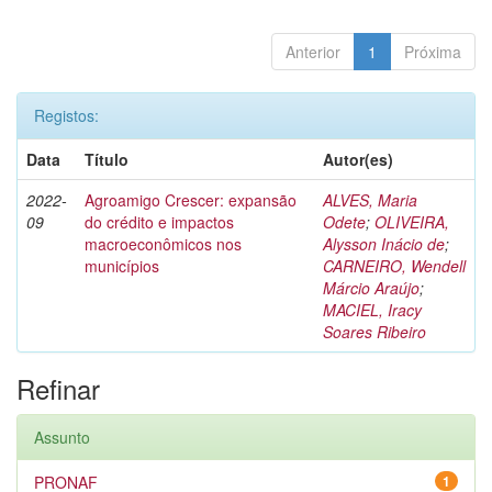
Anterior
1
Próxima
Registos:
Data
Título
Autor(es)
2022-
Agroamigo Crescer: expansão
ALVES, Maria
09
do crédito e impactos
Odete
;
OLIVEIRA,
macroeconômicos nos
Alysson Inácio de
;
municípios
CARNEIRO, Wendell
Márcio Araújo
;
MACIEL, Iracy
Soares Ribeiro
Refinar
Assunto
PRONAF
1