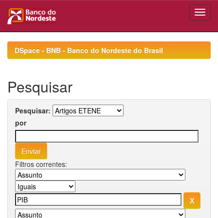
Skip
navigation
DSpace - BNB - Banco do Nordeste do Brasil
Pesquisar
Pesquisar:
por
Filtros correntes: