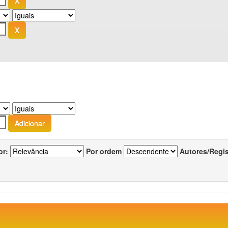
or:
Por ordem
Autores/Regi