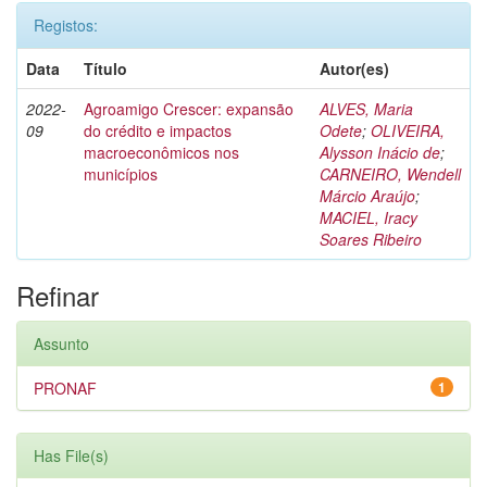
Registos:
Data
Título
Autor(es)
2022-
Agroamigo Crescer: expansão
ALVES, Maria
09
do crédito e impactos
Odete
;
OLIVEIRA,
macroeconômicos nos
Alysson Inácio de
;
municípios
CARNEIRO, Wendell
Márcio Araújo
;
MACIEL, Iracy
Soares Ribeiro
Refinar
Assunto
PRONAF
1
Has File(s)