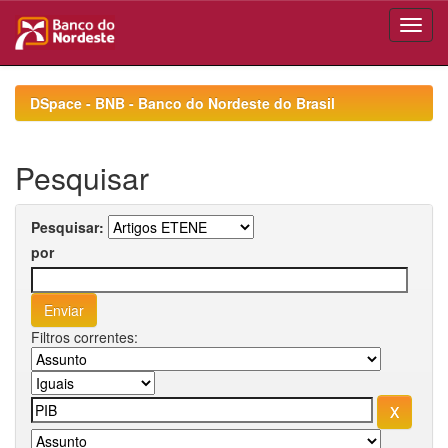
Skip
navigation
DSpace - BNB - Banco do Nordeste do Brasil
Pesquisar
Pesquisar:
por
Filtros correntes: