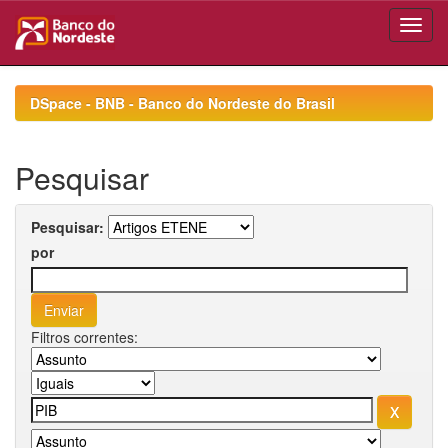
Skip
navigation
DSpace - BNB - Banco do Nordeste do Brasil
Pesquisar
Pesquisar:
por
Filtros correntes: