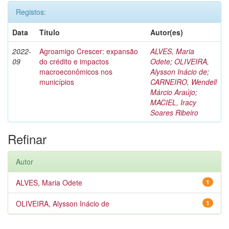
Registos:
Data
Título
Autor(es)
2022-
Agroamigo Crescer: expansão
ALVES, Maria
09
do crédito e impactos
Odete
;
OLIVEIRA,
macroeconômicos nos
Alysson Inácio de
;
municípios
CARNEIRO, Wendell
Márcio Araújo
;
MACIEL, Iracy
Soares Ribeiro
Refinar
Autor
ALVES, Maria Odete
1
OLIVEIRA, Alysson Inácio de
1