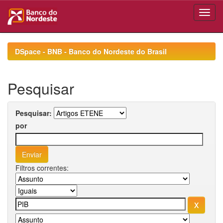
Skip
navigation
DSpace - BNB - Banco do Nordeste do Brasil
Pesquisar
Pesquisar:
por
Filtros correntes: