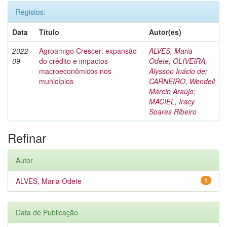
Registos:
Data
Título
Autor(es)
2022-
Agroamigo Crescer: expansão
ALVES, Maria
09
do crédito e impactos
Odete
;
OLIVEIRA,
macroeconômicos nos
Alysson Inácio de
;
municípios
CARNEIRO, Wendell
Márcio Araújo
;
MACIEL, Iracy
Soares Ribeiro
Refinar
Autor
ALVES, Maria Odete
1
Data de Publicação