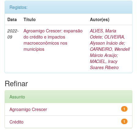
Registos:
Data
Título
Autor(es)
2022-
Agroamigo Crescer: expansão
ALVES, Maria
09
do crédito e impactos
Odete
;
OLIVEIRA,
macroeconômicos nos
Alysson Inácio de
;
municípios
CARNEIRO, Wendell
Márcio Araújo
;
MACIEL, Iracy
Soares Ribeiro
Refinar
Assunto
Agroamigo Crescer
1
Crédito
1