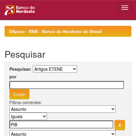
Skip
navigation
DSpace - BNB - Banco do Nordeste do Brasil
Pesquisar
Pesquisar:
por
Filtros correntes: