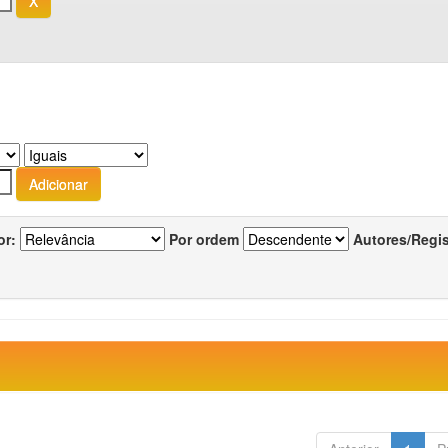
or:
Por ordem
Autores/Regi