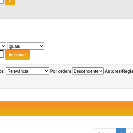
or:
Por ordem
Autores/Regi