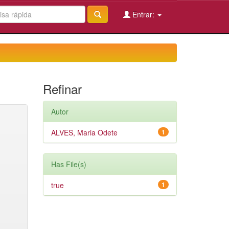
Entrar:
Refinar
Autor
ALVES, Maria Odete
1
Has File(s)
true
1