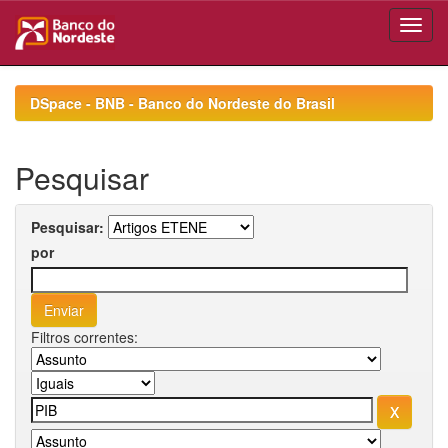
Skip
navigation
DSpace - BNB - Banco do Nordeste do Brasil
Pesquisar
Pesquisar:
por
Filtros correntes: