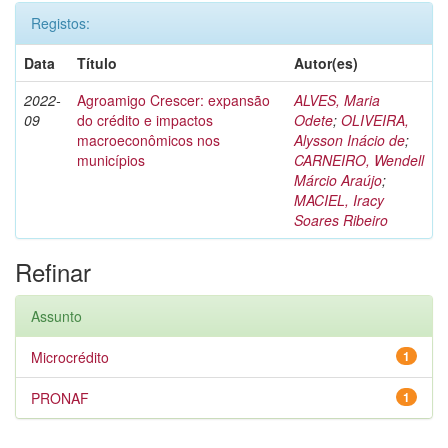
Registos:
Data
Título
Autor(es)
2022-
Agroamigo Crescer: expansão
ALVES, Maria
09
do crédito e impactos
Odete
;
OLIVEIRA,
macroeconômicos nos
Alysson Inácio de
;
municípios
CARNEIRO, Wendell
Márcio Araújo
;
MACIEL, Iracy
Soares Ribeiro
Refinar
Assunto
Microcrédito
1
PRONAF
1