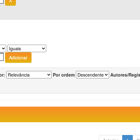
or:
Por ordem
Autores/Regi