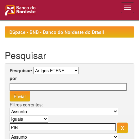
Skip
navigation
DSpace - BNB - Banco do Nordeste do Brasil
Pesquisar
Pesquisar:
por
Filtros correntes: