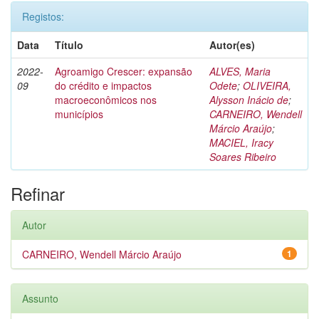
Registos:
Data
Título
Autor(es)
2022-
Agroamigo Crescer: expansão
ALVES, Maria
09
do crédito e impactos
Odete
;
OLIVEIRA,
macroeconômicos nos
Alysson Inácio de
;
municípios
CARNEIRO, Wendell
Márcio Araújo
;
MACIEL, Iracy
Soares Ribeiro
Refinar
Autor
CARNEIRO, Wendell Márcio Araújo
1
Assunto