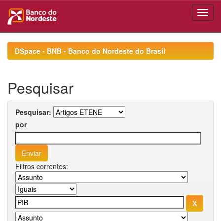
Skip
navigation
DSpace - BNB - Banco do Nordeste do Brasil
Pesquisar
Pesquisar:
por
Filtros correntes: