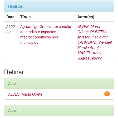
Registos:
Data
Título
Autor(es)
2022-
Agroamigo Crescer: expansão
ALVES, Maria
09
do crédito e impactos
Odete
;
OLIVEIRA,
macroeconômicos nos
Alysson Inácio de
;
municípios
CARNEIRO, Wendell
Márcio Araújo
;
MACIEL, Iracy
Soares Ribeiro
Refinar
Autor
ALVES, Maria Odete
1
Assunto