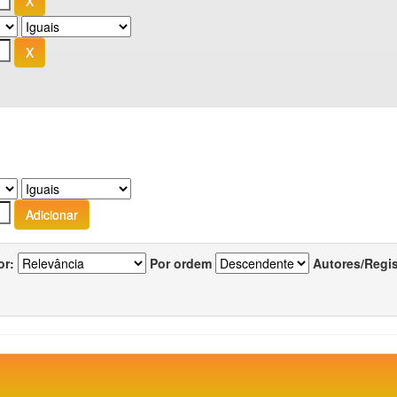
or:
Por ordem
Autores/Regi