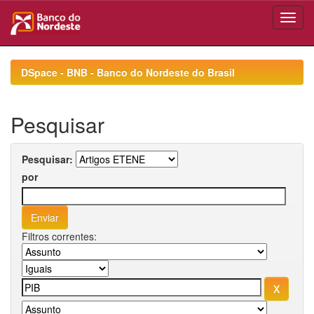
Skip
navigation
DSpace - BNB - Banco do Nordeste do Brasil
Pesquisar
Pesquisar:
por
Filtros correntes: