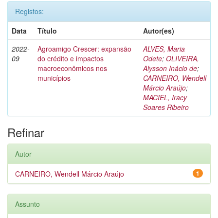
Registos:
Data
Título
Autor(es)
2022-
Agroamigo Crescer: expansão
ALVES, Maria
09
do crédito e impactos
Odete
;
OLIVEIRA,
macroeconômicos nos
Alysson Inácio de
;
municípios
CARNEIRO, Wendell
Márcio Araújo
;
MACIEL, Iracy
Soares Ribeiro
Refinar
Autor
CARNEIRO, Wendell Márcio Araújo
1
Assunto