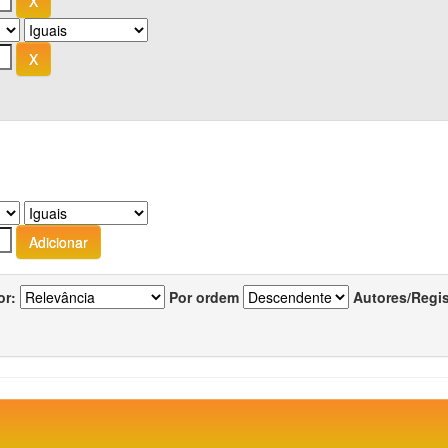
or:
Por ordem
Autores/Regi