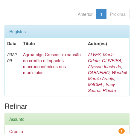
Anterior
1
Próxima
Registos:
Data
Título
Autor(es)
2022-
Agroamigo Crescer: expansão
ALVES, Maria
09
do crédito e impactos
Odete
;
OLIVEIRA,
macroeconômicos nos
Alysson Inácio de
;
municípios
CARNEIRO, Wendell
Márcio Araújo
;
MACIEL, Iracy
Soares Ribeiro
Refinar
Assunto
Crédito
1