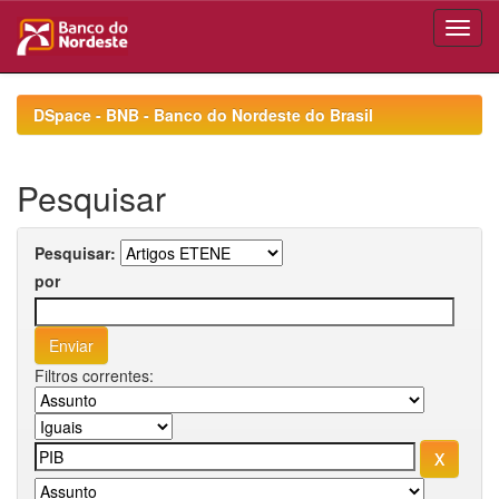
Skip
navigation
DSpace - BNB - Banco do Nordeste do Brasil
Pesquisar
Pesquisar:
por
Filtros correntes: