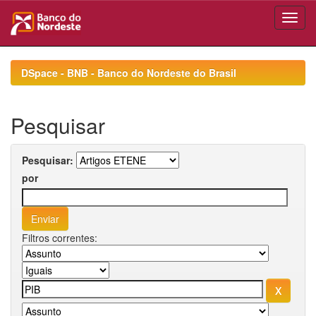
Skip
navigation
DSpace - BNB - Banco do Nordeste do Brasil
Pesquisar
Pesquisar:
por
Filtros correntes: