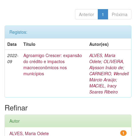
Anterior
1
Próxima
Registos:
Data
Título
Autor(es)
2022-
Agroamigo Crescer: expansão
ALVES, Maria
09
do crédito e impactos
Odete
;
OLIVEIRA,
macroeconômicos nos
Alysson Inácio de
;
municípios
CARNEIRO, Wendell
Márcio Araújo
;
MACIEL, Iracy
Soares Ribeiro
Refinar
Autor
ALVES, Maria Odete
1