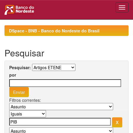
Skip
navigation
DSpace - BNB - Banco do Nordeste do Brasil
Pesquisar
Pesquisar:
por
Filtros correntes: