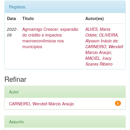
Registos:
Data
Título
Autor(es)
2022-
Agroamigo Crescer: expansão
ALVES, Maria
09
do crédito e impactos
Odete
;
OLIVEIRA,
macroeconômicos nos
Alysson Inácio de
;
municípios
CARNEIRO, Wendell
Márcio Araújo
;
MACIEL, Iracy
Soares Ribeiro
Refinar
Autor
CARNEIRO, Wendell Márcio Araújo
1
Assunto