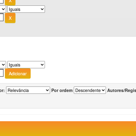
or:
Por ordem
Autores/Regi