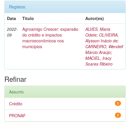
Registos:
Data
Título
Autor(es)
2022-
Agroamigo Crescer: expansão
ALVES, Maria
09
do crédito e impactos
Odete
;
OLIVEIRA,
macroeconômicos nos
Alysson Inácio de
;
municípios
CARNEIRO, Wendell
Márcio Araújo
;
MACIEL, Iracy
Soares Ribeiro
Refinar
Assunto
Crédito
1
PRONAF
1