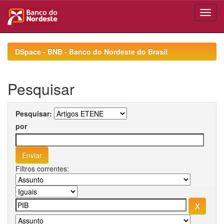
Skip
navigation
DSpace - BNB - Banco do Nordeste do Brasil
Pesquisar
Pesquisar:
por
Filtros correntes: