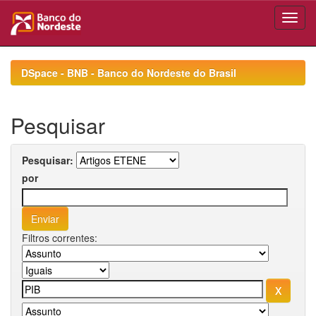
Skip
navigation
DSpace - BNB - Banco do Nordeste do Brasil
Pesquisar
Pesquisar:
por
Filtros correntes: