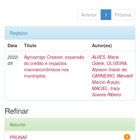
Anterior
1
Próxima
Registos:
Data
Título
Autor(es)
2022-
Agroamigo Crescer: expansão
ALVES, Maria
09
do crédito e impactos
Odete
;
OLIVEIRA,
macroeconômicos nos
Alysson Inácio de
;
municípios
CARNEIRO, Wendell
Márcio Araújo
;
MACIEL, Iracy
Soares Ribeiro
Refinar
Assunto
PRONAF
1