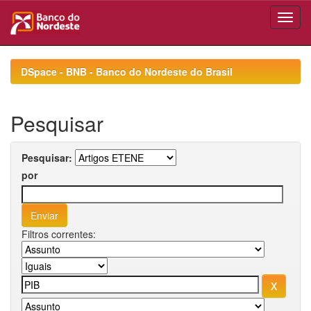
Skip
navigation
DSpace - BNB - Banco do Nordeste do Brasil
Pesquisar
Pesquisar:
por
Filtros correntes: