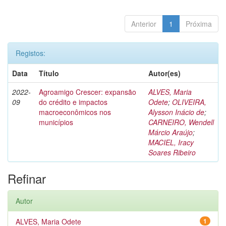
Anterior
1
Próxima
Registos:
Data
Título
Autor(es)
2022-
Agroamigo Crescer: expansão
ALVES, Maria
09
do crédito e impactos
Odete
;
OLIVEIRA,
macroeconômicos nos
Alysson Inácio de
;
municípios
CARNEIRO, Wendell
Márcio Araújo
;
MACIEL, Iracy
Soares Ribeiro
Refinar
Autor
ALVES, Maria Odete
1