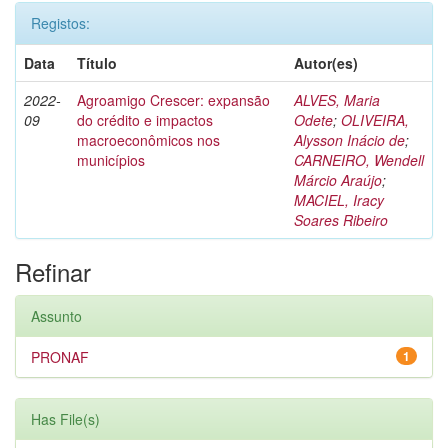
Registos:
Data
Título
Autor(es)
2022-
Agroamigo Crescer: expansão
ALVES, Maria
09
do crédito e impactos
Odete
;
OLIVEIRA,
macroeconômicos nos
Alysson Inácio de
;
municípios
CARNEIRO, Wendell
Márcio Araújo
;
MACIEL, Iracy
Soares Ribeiro
Refinar
Assunto
PRONAF
1
Has File(s)