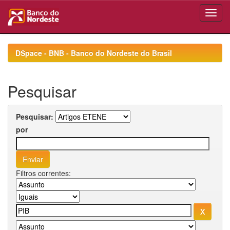
Skip
navigation
DSpace - BNB - Banco do Nordeste do Brasil
Pesquisar
Pesquisar:
por
Filtros correntes: