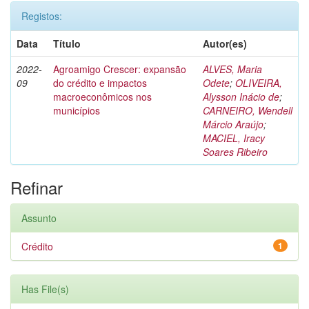
Registos:
Data
Título
Autor(es)
2022-
Agroamigo Crescer: expansão
ALVES, Maria
09
do crédito e impactos
Odete
;
OLIVEIRA,
macroeconômicos nos
Alysson Inácio de
;
municípios
CARNEIRO, Wendell
Márcio Araújo
;
MACIEL, Iracy
Soares Ribeiro
Refinar
Assunto
Crédito
1
Has File(s)