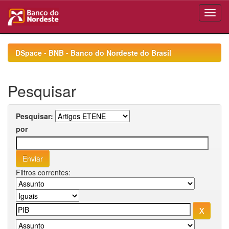
Skip
navigation
DSpace - BNB - Banco do Nordeste do Brasil
Pesquisar
Pesquisar:
por
Filtros correntes: