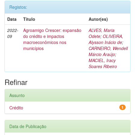
Registos:
Data
Título
Autor(es)
2022-
Agroamigo Crescer: expansão
ALVES, Maria
09
do crédito e impactos
Odete
;
OLIVEIRA,
macroeconômicos nos
Alysson Inácio de
;
municípios
CARNEIRO, Wendell
Márcio Araújo
;
MACIEL, Iracy
Soares Ribeiro
Refinar
Assunto
Crédito
1
Data de Publicação