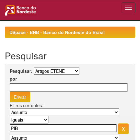
Skip
navigation
DSpace - BNB - Banco do Nordeste do Brasil
Pesquisar
Pesquisar:
por
Filtros correntes: